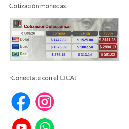
a
Cotización monedas
las
entradas
¡Conectate con el CICA!