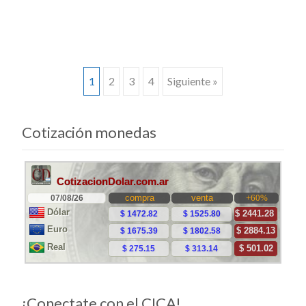
Ir
1
2
3
4
Siguiente »
a
Cotización monedas
las
entradas
¡Conectate con el CICA!