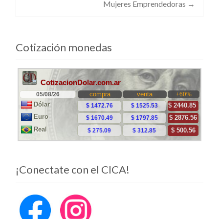
Mujeres Emprendedoras
→
de
entradas
Cotización monedas
¡Conectate con el CICA!