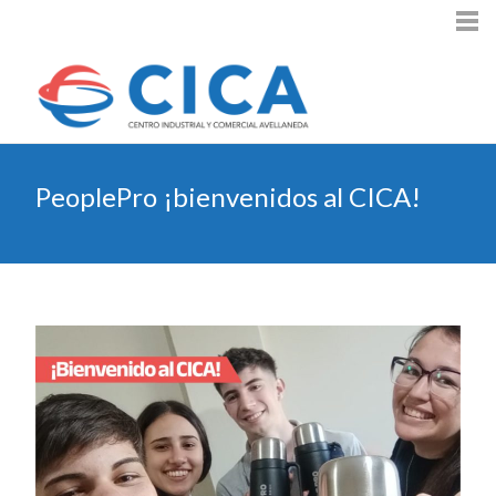
PeoplePro ¡bienvenidos al CICA!