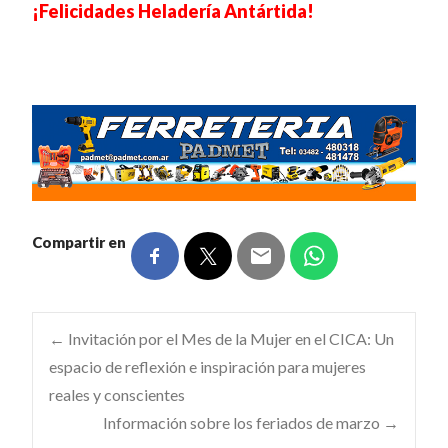
¡Felicidades Heladería Antártida!
–
Compartir en
Navegación
←
Invitación por el Mes de la Mujer en el CICA: Un
espacio de reflexión e inspiración para mujeres
reales y conscientes
de
Información sobre los feriados de marzo
→