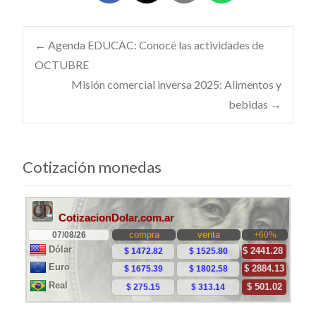
Navegación
←
Agenda EDUCAC: Conocé las actividades de
OCTUBRE
Misión comercial inversa 2025: Alimentos y
de
bebidas
→
entradas
Cotización monedas