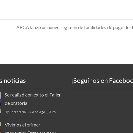
ARCA lanzó un nuevo régimen de facilidades de pago de 
 noticias
¡Seguinos en Facebo
Se realizó con éxito el Taller
de oratoria
By Secretaría CICA on Ago 3, 2026
Vivimos el primer
encuentro: Entre amigos y