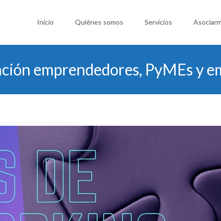
Saltar
al
Inicio
Quiénes somos
Servicios
Asociar
contenido
nción emprendedores, PyMEs y e