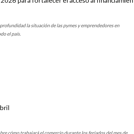
 2026 para fortalecer el acceso al financiamien
 profundidad la situación de las pymes y emprendedores en
do el país.
bril
re cómo trabajará el comercio durante los feriados del mes de